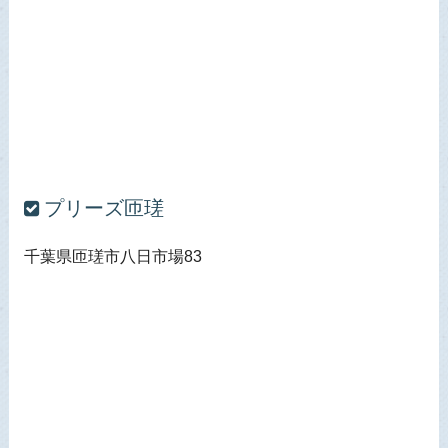
プリーズ匝瑳
千葉県匝瑳市八日市場83